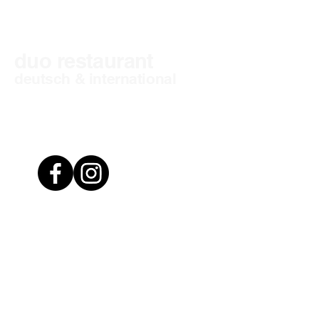
duo restaurant
deutsch & international
Chef Christoph Linke
Standort &
Öffnungszeiten
Türkheimer Straße 13
86825 Bad Wörishofen
Deutschland