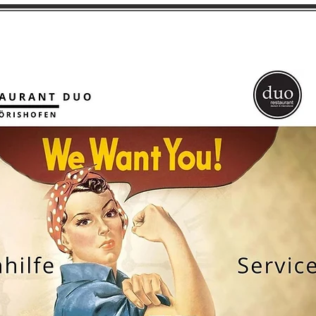
te
Abendkarte
Tafelgerichte
Reservie