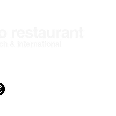
o restaurant
S
ch & international
T
8
ristoph Linke
D
M
M